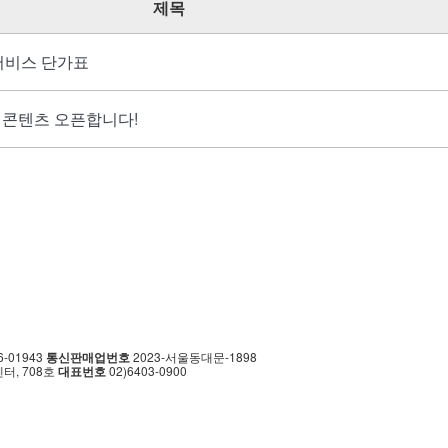
검
제목
색
서비스 단가표
컬 콘텐츠 오픈합니다!
6-01943
통신판매업번호
2023-서울동대문-1898
, 708호
대표번호
02)6403-0900